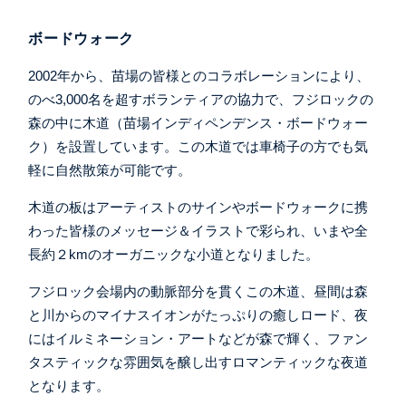
ボードウォーク
2002年から、苗場の皆様とのコラボレーションにより、
のべ3,000名を超すボランティアの協力で、フジロックの
森の中に木道（苗場インディペンデンス・ボードウォー
ク）を設置しています。この木道では車椅子の方でも気
軽に自然散策が可能です。
木道の板はアーティストのサインやボードウォークに携
わった皆様のメッセージ＆イラストで彩られ、いまや全
長約２kmのオーガニックな小道となりました。
フジロック会場内の動脈部分を貫くこの木道、昼間は森
と川からのマイナスイオンがたっぷりの癒しロード、夜
にはイルミネーション・アートなどが森で輝く、ファン
タスティックな雰囲気を醸し出すロマンティックな夜道
となります。