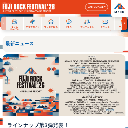
LANGUAGE
JULY 24 FRI 25 SAT 26 SUN
NAEBA SKI RESORT
MENU
タイム
エリアガイド
フェスごはん
FAQ
アーティスト
チケット
アクセス
テーブル
最新ニュース
ラインナップ第3弾発表！