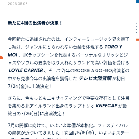
2026.05.08
新たに4組の出演者が決定！
今回新たに追加されたのは、インディーミュージック界を魅了
TORO Y
し続け、ジャンルにとらわれない音楽を体現する
MOI
、UKラップシーンを代表するパーソナルなリリックとジ
ャズやソウルの要素を取り入れたサウンドで高い評価を受ける
LOYLE CARNER
、そして昨年のROOKIE A GO-GO出演者の
テレビ大陸音頭
中から見事今年の出演権を獲得した
が初日
7/24(金)に出演決定！
さらに、今もっともエキサイティングで重要な存在として注目
KNEECAP
を集める北アイルランド出身のラップトリオ
が最
終日の7/26(日)に出演決定！
7月の開催に向けて、いよいよ準備が本格化。フェスティバル
の熱気が近づいてきました！次回は5/15(金)、いよいよステー