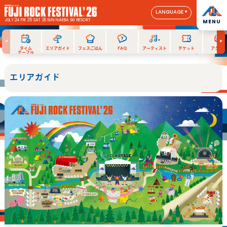
LANGUAGE
JULY 24 FRI 25 SAT 26 SUN
NAEBA SKI RESORT
MENU
タイム
エリアガイド
フェスごはん
FAQ
アーティスト
チケット
アクセス
テーブル
エリアガイド