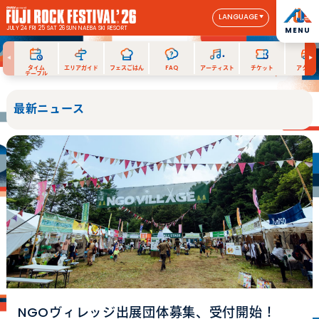
LANGUAGE
JULY 24 FRI 25 SAT 26 SUN
NAEBA SKI RESORT
MENU
タイム
エリアガイド
フェスごはん
FAQ
アーティスト
チケット
アクセス
テーブル
最新ニュース
NGOヴィレッジ出展団体募集、受付開始！