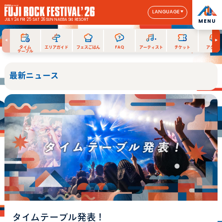
LANGUAGE
JULY 24 FRI 25 SAT 26 SUN
NAEBA SKI RESORT
MENU
タイム
エリアガイド
フェスごはん
FAQ
アーティスト
チケット
アクセス
テーブル
最新ニュース
タイムテーブル発表！