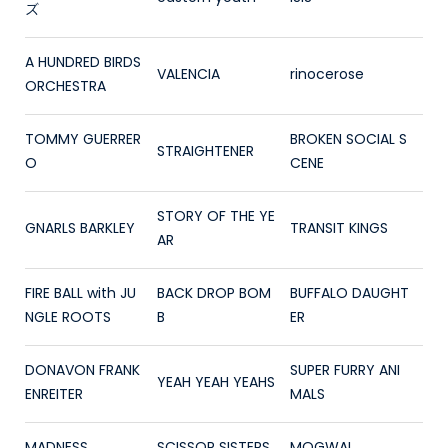
ズ
A HUNDRED BIRDS
VALENCIA
rinocerose
ORCHESTRA
TOMMY GUERRER
BROKEN SOCIAL S
STRAIGHTENER
O
CENE
STORY OF THE YE
GNARLS BARKLEY
TRANSIT KINGS
AR
FIRE BALL with JU
BACK DROP BOM
BUFFALO DAUGHT
NGLE ROOTS
B
ER
DONAVON FRANK
SUPER FURRY ANI
YEAH YEAH YEAHS
ENREITER
MALS