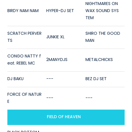
NIGHTMARES ON
BIRDY NAM NAM
HYPER-DJ SET
WAX SOUND SYS
TEM
SCRATCH PERVER
SHIRO THE GOOD
JUNKIE XL
TS
MAN
CONGO NATTY f
2MANYDJS
METALCHICKS
eat. REBEL MC
DJ BAKU
---
BEZ DJ SET
FORCE OF NATUR
---
---
E
FIELD OF HEAVEN