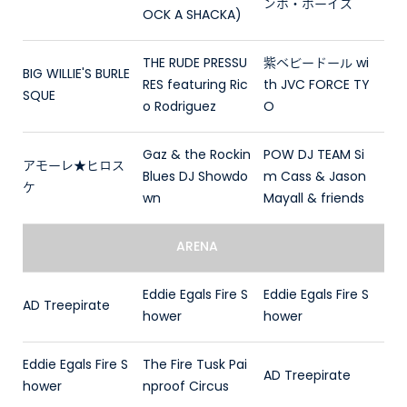
ンボ・ボーイズ
OCK A SHACKA)
THE RUDE PRESSU
紫ベビードール wi
BIG WILLIE'S BURLE
RES featuring Ric
th JVC FORCE TY
SQUE
o Rodriguez
O
Gaz & the Rockin
POW DJ TEAM Si
アモーレ★ヒロス
Blues DJ Showdo
m Cass & Jason
ケ
wn
Mayall & friends
ARENA
Eddie Egals Fire S
Eddie Egals Fire S
AD Treepirate
hower
hower
Eddie Egals Fire S
The Fire Tusk Pai
AD Treepirate
hower
nproof Circus