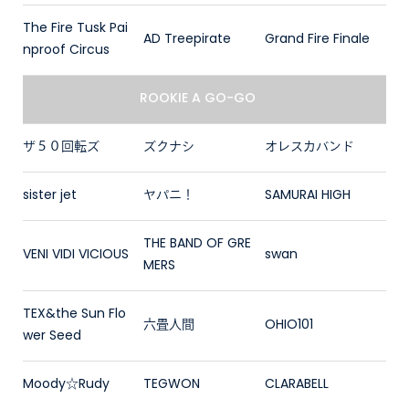
The Fire Tusk Pai
AD Treepirate
Grand Fire Finale
nproof Circus
ROOKIE A GO-GO
ザ５０回転ズ
ズクナシ
オレスカバンド
sister jet
ヤパニ！
SAMURAI HIGH
THE BAND OF GRE
VENI VIDI VICIOUS
swan
MERS
TEX&the Sun Flo
六畳人間
OHIO101
wer Seed
Moody☆Rudy
TEGWON
CLARABELL