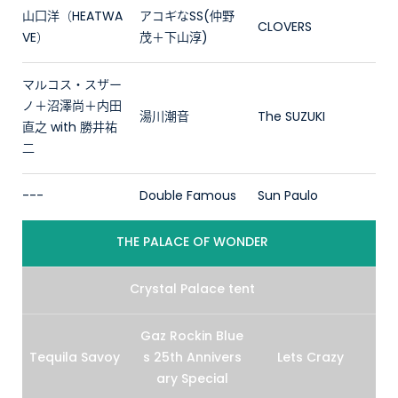
山口洋（HEATWA
アコギなSS(仲野
CLOVERS
VE）
茂＋下山淳)
マルコス・スザー
ノ＋沼澤尚＋内田
湯川潮音
The SUZUKI
直之 with 勝井祐
二
---
Double Famous
Sun Paulo
THE PALACE OF WONDER
Crystal Palace tent
Gaz Rockin Blue
Tequila Savoy
s 25th Annivers
Lets Crazy
ary Special