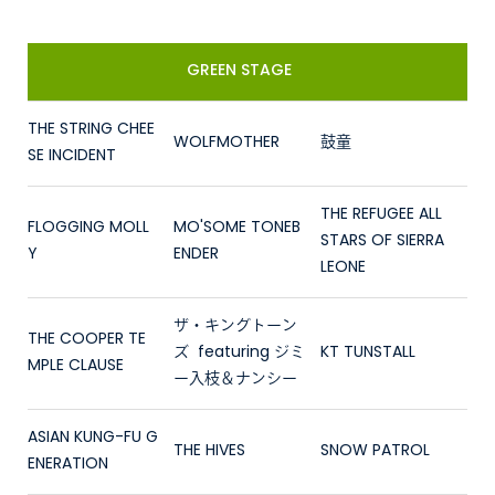
GREEN STAGE
THE STRING CHEE
WOLFMOTHER
鼓童
SE INCIDENT
THE REFUGEE ALL
FLOGGING MOLL
MO'SOME TONEB
STARS OF SIERRA
Y
ENDER
LEONE
ザ・キングトーン
THE COOPER TE
ズ featuring ジミ
KT TUNSTALL
MPLE CLAUSE
ー入枝＆ナンシー
ASIAN KUNG-FU G
THE HIVES
SNOW PATROL
ENERATION