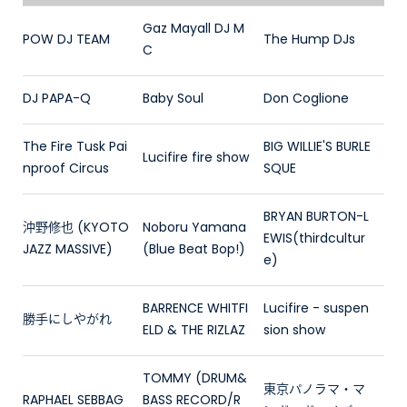
Gaz Mayall DJ M
POW DJ TEAM
The Hump DJs
C
DJ PAPA-Q
Baby Soul
Don Coglione
The Fire Tusk Pai
BIG WILLIE'S BURLE
Lucifire fire show
nproof Circus
SQUE
BRYAN BURTON-L
沖野修也 (KYOTO
Noboru Yamana
EWIS(thirdcultur
JAZZ MASSIVE)
(Blue Beat Bop!)
e)
BARRENCE WHITFI
Lucifire - suspen
勝手にしやがれ
ELD & THE RIZLAZ
sion show
TOMMY (DRUM&
東京パノラマ・マ
RAPHAEL SEBBAG
BASS RECORD/R