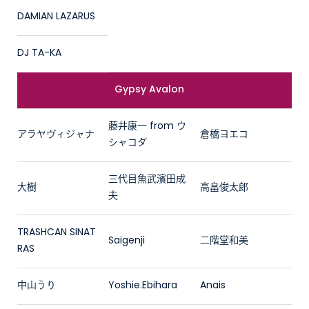
DAMIAN LAZARUS
DJ TA-KA
Gypsy Avalon
藤井康一 from ウ
アラヤヴィジャナ
倉橋ヨエコ
シャコダ
三代目魚武濱田成
大樹
高畠俊太郎
夫
TRASHCAN SINAT
Saigenji
二階堂和美
RAS
中山うり
Yoshie.Ebihara
Anais