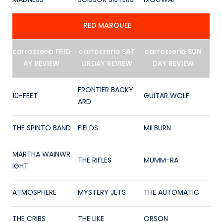
MADNESS
SCISSOR SISTERS
MOGWAI
RED MARQUEE
carrozzeria FRID
carrozzeria SAT
carrozzeria SUN
AY REVIEW
URDAY REVIEW
DAY REVIEW
FRONTIER BACKY
10-FEET
GUITAR WOLF
ARD
THE SPINTO BAND
FIELDS
MILBURN
MARTHA WAINWR
THE RIFLES
MUMM-RA
IGHT
ATMOSPHERE
MYSTERY JETS
THE AUTOMATIC
THE CRIBS
THE LIKE
ORSON