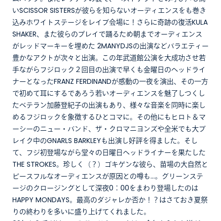
いSCISSOR SISTERSが彼らを知らないオーディエンスをも巻き
込みホワイトステージをレイブ会場に！さらに奇跡の復活KULA
SHAKER、また彼らのプレイで踊るため朝までオーディエンス
がレッドマーキーを埋めた 2MANYDJSの出演などバラエティー
豊かなアクトが次々と出演。この年武道館公演を大成功させ若
手ながらフジロック２回目の出演で早くも金曜日のヘッドライ
ナーとなったFRANZ FERDINANDが感動の一夜を演出、その一方
で初めて耳にするであろう若いオーディエンスを魅了しつくし
たベテラン加藤登紀子の出演もあり、様々な音楽を同時に楽し
めるフジロックを象徴するひとコマに。その他にもヒロト＆マ
ーシーのニュー・バンド、ザ・クロマニヨンズや全米でも大ブ
レイク中のGNARLS BARKLEYも出演し好評を得ました。そし
て、フジ初登場ながら堂々の日曜日ヘッドライナーを果たした
THE STROKES。珍しく（？）ゴキゲンな彼ら、苗場の大自然と
ピースフルなオーディエンスが原因との噂も…。グリーンステ
ージのクロージングとして深夜0：00をまわり登場したのは
HAPPY MONDAYS。最高のダジャレか否か！？はさておき夏祭
りの終わりを多いに盛り上げてくれました。