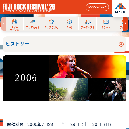
LANGUAGE
JULY 24 FRI 25 SAT 26 SUN
NAEBA SKI RESORT
MENU
タイム
エリアガイド
フェスごはん
FAQ
アーティスト
チケット
アクセス
テーブル
ヒストリー
開催期間
2006年7月28日（金） 29日（土） 30日（日）