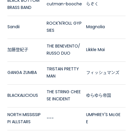
BLACK BOTTOM
cutman-booche
らぞく
BRASS BAND
ROCK'N'ROLL GYP
Sandii
Magnolia
SIES
THE BENEVENTO/
加藤登紀子
Likkle Mai
RUSSO DUO
TRISTAN PRETTY
GANGA ZUMBA
フィッシュマンズ
MAN
THE STRING CHEE
BLACKALICIOUS
ゆらゆら帝国
SE INCIDENT
NORTH MISSISSIP
UMPHREY'S McGE
---
PI ALLSTARS
E