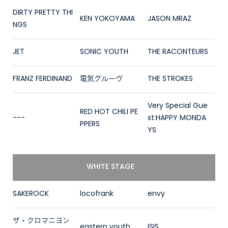
DIRTY PRETTY THI
KEN YOKOYAMA
JASON MRAZ
NGS
JET
SONIC YOUTH
THE RACONTEURS
FRANZ FERDINAND
電気グルーヴ
THE STROKES
Very Special Gue
RED HOT CHILI PE
---
st:HAPPY MONDA
PPERS
YS
WHITE STAGE
SAKEROCK
locofrank
envy
ザ・クロマニヨン
eastern youth
ISIS