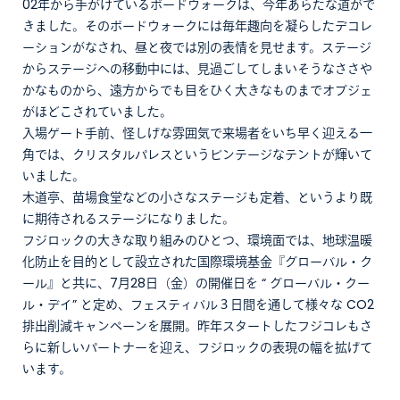
02年から手がけているボードウォークは、今年あらたな道がで
きました。そのボードウォークには毎年趣向を凝らしたデコレ
ーションがなされ、昼と夜では別の表情を見せます。ステージ
からステージへの移動中には、見過ごしてしまいそうなささや
かなものから、遠方からでも目をひく大きなものまでオブジェ
がほどこされていました。
入場ゲート手前、怪しげな雰囲気で来場者をいち早く迎える一
角では、クリスタルパレスというビンテージなテントが輝いて
いました。
木道亭、苗場食堂などの小さなステージも定着、というより既
に期待されるステージになりました。
フジロックの大きな取り組みのひとつ、環境面では、地球温暖
化防止を目的として設立された国際環境基金『グローバル・ク
ール』と共に、7月28日（金）の開催日を “ グローバル・クー
ル・デイ” と定め、フェスティバル３日間を通して様々な CO2
排出削減キャンペーンを展開。昨年スタートしたフジコレもさ
らに新しいパートナーを迎え、フジロックの表現の幅を拡げて
います。