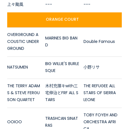
上々颱風
---
---
ORANGE COURT
OVERGROUND A
MARINES BIG BAN
COUSTIC UNDER
Double Famous
D
GROUND
BIG WILLIE'S BURLE
NATSUMEN
小野リサ
SQUE
THE TERRY ADAM
木村充揮キwith三
THE REFUGEE ALL
S & STEVE FERGU
宅伸治とFRF ALL S
STARS OF SIERRA
SON QUARTET
TARS
LEONE
TOBY FOYEH AND
TRASHCAN SINAT
OOIOO
ORCHESTRA AFRI
RAS