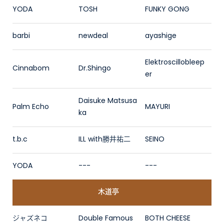
YODA
TOSH
FUNKY GONG
barbi
newdeal
ayashige
Elektroscillobleep
Cinnabom
Dr.Shingo
er
Daisuke Matsusa
Palm Echo
MAYURI
ka
t.b.c
ILL with勝井祐二
SEINO
YODA
---
---
木道亭
ジャズネコ
Double Famous
BOTH CHEESE