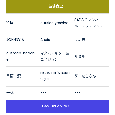
苗場食堂
SAFI&チャンネ
101A
outside yoshino
ル・スフィンクス
JOHNNY A
Anais
うめ吉
cutman-booch
マダム・ギター長
キセル
e
見順ジュン
BIG WILLIE'S BURLE
星野 源
ザ・たこさん
SQUE
一休
---
---
DAY DREAMING