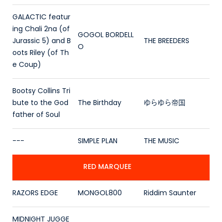
GALACTIC featur
ing Chali 2na (of
GOGOL BORDELL
Jurassic 5) and B
THE BREEDERS
O
oots Riley (of Th
e Coup)
Bootsy Collins Tri
bute to the God
The Birthday
ゆらゆら帝国
father of Soul
---
SIMPLE PLAN
THE MUSIC
RED MARQUEE
RAZORS EDGE
MONGOL800
Riddim Saunter
MIDNIGHT JUGGE