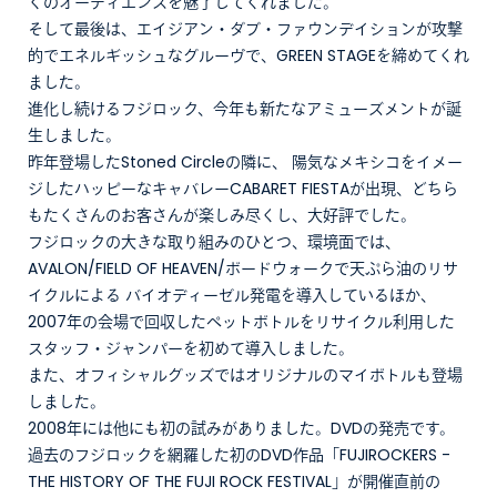
くのオーディエンスを魅了してくれました。
そして最後は、エイジアン・ダブ・ファウンデイションが攻撃
的でエネルギッシュなグルーヴで、GREEN STAGEを締めてくれ
ました。
進化し続けるフジロック、今年も新たなアミューズメントが誕
生しました。
昨年登場したStoned Circleの隣に、 陽気なメキシコをイメー
ジしたハッピーなキャバレーCABARET FIESTAが出現、どちら
もたくさんのお客さんが楽しみ尽くし、大好評でした。
フジロックの大きな取り組みのひとつ、環境面では、
AVALON/FIELD OF HEAVEN/ボードウォークで天ぷら油のリサ
イクルによる バイオディーゼル発電を導入しているほか、
2007年の会場で回収したペットボトルをリサイクル利用した
スタッフ・ジャンパーを初めて導入しました。
また、オフィシャルグッズではオリジナルのマイボトルも登場
しました。
2008年には他にも初の試みがありました。DVDの発売です。
過去のフジロックを網羅した初のDVD作品「FUJIROCKERS -
THE HISTORY OF THE FUJI ROCK FESTIVAL」が開催直前の