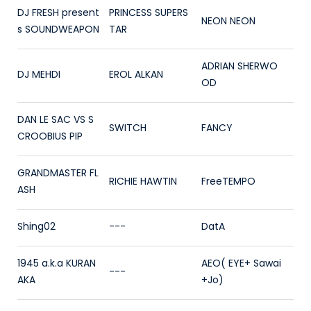
DJ FRESH present
PRINCESS SUPERS
NEON NEON
s SOUNDWEAPON
TAR
ADRIAN SHERWO
DJ MEHDI
EROL ALKAN
OD
DAN LE SAC VS S
SWITCH
FANCY
CROOBIUS PIP
GRANDMASTER FL
RICHIE HAWTIN
FreeTEMPO
ASH
Shing02
---
DatA
1945 a.k.a KURAN
AEO( EYE+ Sawai
---
AKA
+Jo)