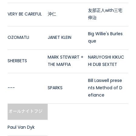
友部正人with三宅
VERY BE CAREFUL
沖仁
伸治
Big Willie's Burles
OZOMATLI
JANET KLEIN
que
MARK STEWART +
NARUYOSHI KIKUC
SHERBETS
THE MAFFIA
HI DUB SEXTET
Bill Laswell prese
---
SPARKS
nts Method of D
efiance
オールナイトフジ
Paul Van Dyk