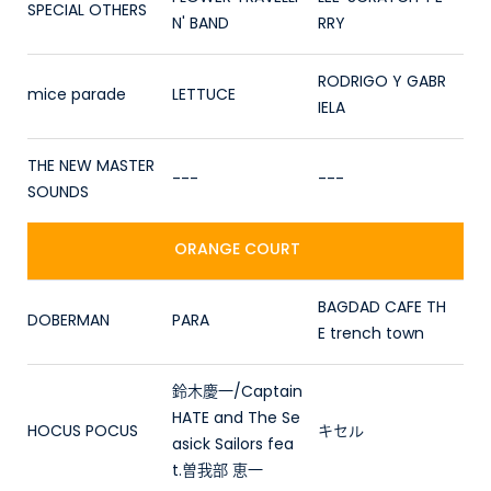
SPECIAL OTHERS
N' BAND
RRY
RODRIGO Y GABR
mice parade
LETTUCE
IELA
THE NEW MASTER
---
---
SOUNDS
ORANGE COURT
BAGDAD CAFE TH
DOBERMAN
PARA
E trench town
鈴木慶一/Captain
HATE and The Se
HOCUS POCUS
キセル
asick Sailors fea
t.曽我部 恵一