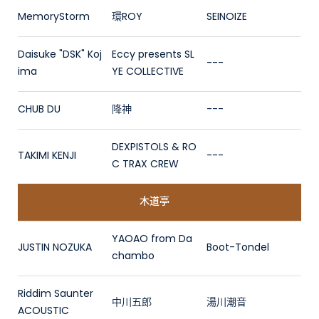
MemoryStorm
環ROY
SEINOIZE
Daisuke "DSK" Koj
Eccy presents SL
---
ima
YE COLLECTIVE
CHUB DU
降神
---
DEXPISTOLS & RO
TAKIMI KENJI
---
C TRAX CREW
木道亭
YAOAO from Da
JUSTIN NOZUKA
Boot-Tondel
chambo
Riddim Saunter
中川五郎
湯川潮音
ACOUSTIC