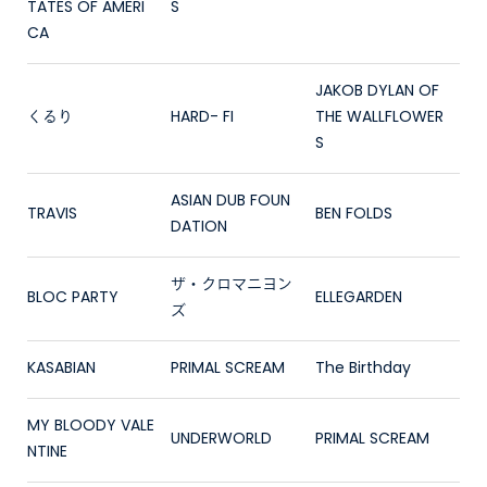
TATES OF AMERI
S
CA
JAKOB DYLAN OF
くるり
HARD- FI
THE WALLFLOWER
S
ASIAN DUB FOUN
TRAVIS
BEN FOLDS
DATION
ザ・クロマニヨン
BLOC PARTY
ELLEGARDEN
ズ
KASABIAN
PRIMAL SCREAM
The Birthday
MY BLOODY VALE
UNDERWORLD
PRIMAL SCREAM
NTINE