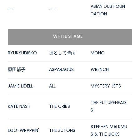
ASIAN DUB FOUN
---
---
DATION
WHITE STAGE
RYUKYUDISKO
凛として時雨
MONO
原田郁子
ASPARAGUS
WRENCH
JAMIE LIDELL
ALL
MYSTERY JETS
THE FUTUREHEAD
KATE NASH
THE CRIBS
S
STEPHEN MALKMU
EGO-WRAPPIN'
THE ZUTONS
S & THE JICKS