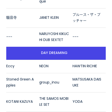
que
ブルース・ザ・ブ
騒音寺
JANET KLEIN
ッチャー
NARUYOSHI KIKUC
---
---
HI DUB SEXTET
DAY DREAMING
Eccy
NEON
HAWTIN RICHIE
Stoned Green A
MATSUSAKA DAIS
group_inou
pples
UKE
THE SAMOS MOBI
KOTANI KAZUYA
YODA
LE SET