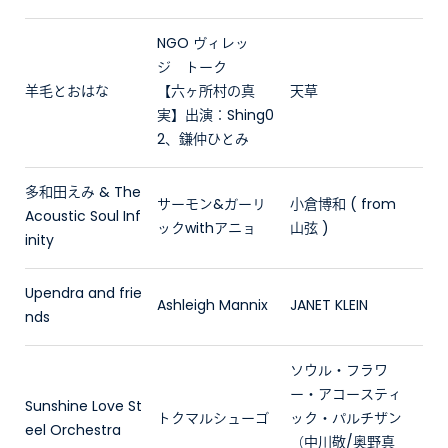
NGO ヴィレッ
ジ トーク
羊毛とおはな
【六ヶ所村の真
天草
実】出演：Shing0
2、鎌仲ひとみ
多和田えみ & The
サーモン&ガーリ
小倉博和 ( from
Acoustic Soul Inf
ックwithアニョ
山弦 )
inity
Upendra and frie
Ashleigh Mannix
JANET KLEIN
nds
ソウル・フラワ
ー・アコースティ
Sunshine Love St
トクマルシューゴ
ック・パルチザン
eel Orchestra
（中川敬/奥野真