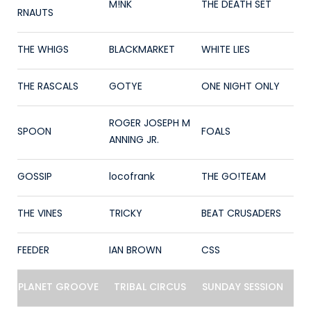
M!NK
THE DEATH SET
RNAUTS
THE WHIGS
BLACKMARKET
WHITE LIES
THE RASCALS
GOTYE
ONE NIGHT ONLY
ROGER JOSEPH M
SPOON
FOALS
ANNING JR.
GOSSIP
locofrank
THE GO!TEAM
THE VINES
TRICKY
BEAT CRUSADERS
FEEDER
IAN BROWN
CSS
PLANET GROOVE
TRIBAL CIRCUS
SUNDAY SESSION