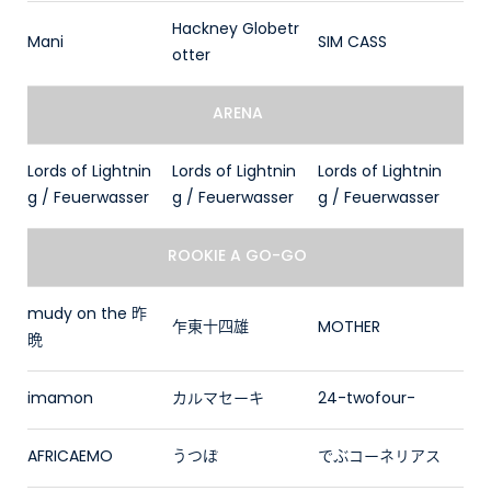
Hackney Globetr
Mani
SIM CASS
otter
ARENA
Lords of Lightnin
Lords of Lightnin
Lords of Lightnin
g / Feuerwasser
g / Feuerwasser
g / Feuerwasser
ROOKIE A GO-GO
mudy on the 昨
乍東十四雄
MOTHER
晩
imamon
カルマセーキ
24-twofour-
AFRICAEMO
うつぼ
でぶコーネリアス