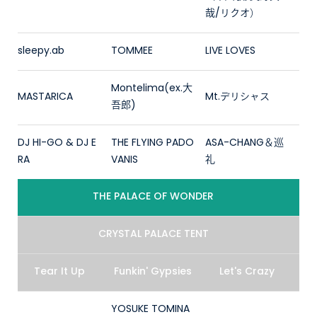
哉/リクオ）
sleepy.ab
TOMMEE
LIVE LOVES
Montelima(ex.大
MASTARICA
Mt.デリシャス
吾郎)
DJ HI-GO & DJ E
THE FLYING PADO
ASA-CHANG＆巡
RA
VANIS
礼
THE PALACE OF WONDER
CRYSTAL PALACE TENT
Tear It Up
Funkin' Gypsies
Let's Crazy
YOSUKE TOMINA