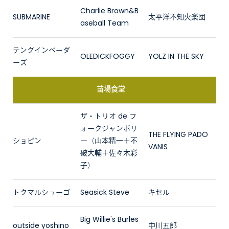
Charlie Brown&B
SUBMARINE
太平洋不知火楽団
aseball Team
テングインベーダ
OLEDICKFOGGY
YOLZ IN THE SKY
ーズ
苗場食堂
ザ・トリオ de フ
ォークジャンボリ
THE FLYING PADO
ショピン
ー（山本精一＋不
VANIS
破大輔＋佐々木彩
子）
トクマルシューゴ
Seasick Steve
キセル
Big Willie's Burles
outside yoshino
中川五郎