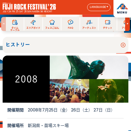
LANGUAGE
JULY 24 FRI 25 SAT 26 SUN
NAEBA SKI RESORT
MENU
タイム
エリアガイド
フェスごはん
FAQ
アーティスト
チケット
アクセス
テーブル
ヒストリー
開催期間
2008年7月25日（金） 26日（土） 27日（日）
開催場所
新潟県・苗場スキー場