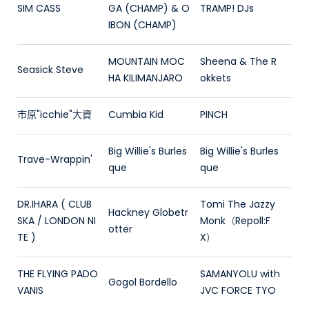
SIM CASS
GA (CHAMP) & O
TRAMP! DJs
IBON (CHAMP)
MOUNTAIN MOC
Sheena & The R
Seasick Steve
HA KILIMANJARO
okkets
市原"icchie"大資
Cumbia Kid
PINCH
Big Willie's Burles
Big Willie's Burles
Trave-Wrappin'
que
que
DR.IHARA ( CLUB
Tomi The Jazzy
Hackney Globetr
SKA / LONDON NI
Monk（Repoll:F
otter
TE )
X）
THE FLYING PADO
SAMANYOLU with
Gogol Bordello
VANIS
JVC FORCE TYO