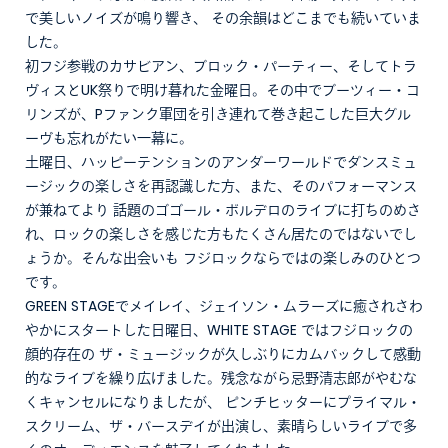
で美しいノイズが鳴り響き、 その余韻はどこまでも続いていま
した。
初フジ参戦のカサビアン、ブロック・パーティー、そしてトラ
ヴィスとUK祭りで明け暮れた金曜日。その中でブーツィー・コ
リンズが、Pファンク軍団を引き連れて巻き起こした巨大グル
ーヴも忘れがたい一幕に。
土曜日、ハッピーテンションのアンダーワールドでダンスミュ
ージックの楽しさを再認識した方、また、そのパフォーマンス
が兼ねてより 話題のゴゴール・ボルデロのライブに打ちのめさ
れ、ロックの楽しさを感じた方もたくさん居たのではないでし
ょうか。そんな出会いも フジロックならではの楽しみのひとつ
です。
GREEN STAGEでメイレイ、ジェイソン・ムラーズに癒されさわ
やかにスタートした日曜日、WHITE STAGE ではフジロックの
顔的存在の ザ・ミュージックが久しぶりにカムバックして感動
的なライブを繰り広げました。残念ながら忌野清志郎がやむな
くキャンセルになりましたが、 ピンチヒッターにプライマル・
スクリーム、ザ・バースデイが出演し、素晴らしいライブで多