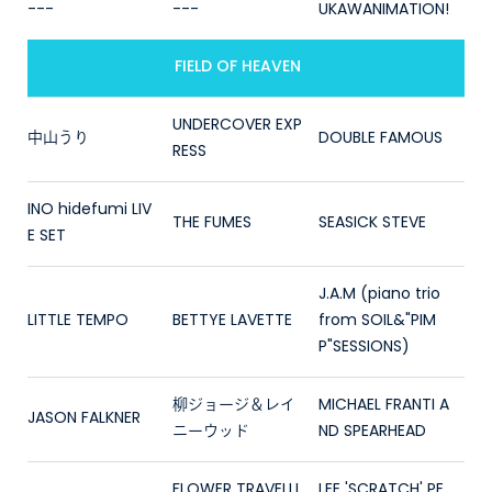
---
---
UKAWANIMATION!
FIELD OF HEAVEN
UNDERCOVER EXP
中山うり
DOUBLE FAMOUS
RESS
INO hidefumi LIV
THE FUMES
SEASICK STEVE
E SET
J.A.M (piano trio
LITTLE TEMPO
BETTYE LAVETTE
from SOIL&"PIM
P"SESSIONS)
柳ジョージ＆レイ
MICHAEL FRANTI A
JASON FALKNER
ニーウッド
ND SPEARHEAD
FLOWER TRAVELLI
LEE 'SCRATCH' PE