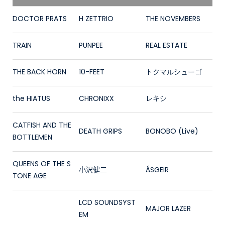
DOCTOR PRATS
H ZETTRIO
THE NOVEMBERS
TRAIN
PUNPEE
REAL ESTATE
THE BACK HORN
10-FEET
トクマルシューゴ
the HIATUS
CHRONIXX
レキシ
CATFISH AND THE
DEATH GRIPS
BONOBO (Live)
BOTTLEMEN
QUEENS OF THE S
小沢健二
ÁSGEIR
TONE AGE
LCD SOUNDSYST
MAJOR LAZER
EM