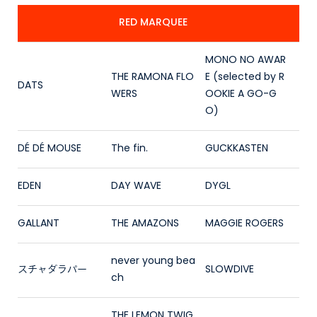
RED MARQUEE
MONO NO AWAR
THE RAMONA FLO
E (selected by R
DATS
WERS
OOKIE A GO-G
O)
DÉ DÉ MOUSE
The fin.
GUCKKASTEN
EDEN
DAY WAVE
DYGL
GALLANT
THE AMAZONS
MAGGIE ROGERS
never young bea
スチャダラパー
SLOWDIVE
ch
THE LEMON TWIG