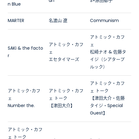
an
S×原田郁子
n Blue
MARTER
名渡山 遼
Communism
アトミック・カフ
アトミック・カフ
ェ
SAKi & the facto
ェ
松崎ナオ & 佐藤タ
r
エセタイマーズ
イジ（シアターブ
ルック）
アトミック・カフ
アトミック･カフ
アトミック・カフ
ェ トーク
ェ
ェ トーク
【津田大介・佐藤
Number the.
【津田大介】
タイジ・Special
Guest】
アトミック・カフ
ェ トーク