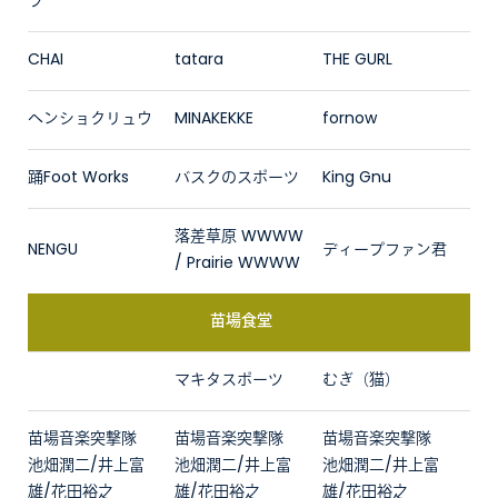
ラ
CHAI
tatara
THE GURL
ヘンショクリュウ
MINAKEKKE
fornow
踊Foot Works
バスクのスポーツ
King Gnu
落差草原 WWWW
NENGU
ディープファン君
/ Prairie WWWW
苗場食堂
マキタスポーツ
むぎ（猫）
苗場音楽突撃隊
苗場音楽突撃隊
苗場音楽突撃隊
池畑潤二/井上富
池畑潤二/井上富
池畑潤二/井上富
雄/花田裕之
雄/花田裕之
雄/花田裕之