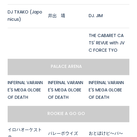
DJ TXAKO (Japo
井出 靖
DJ. JIM
nicus)
THE CABARET CA
TS' REVUE with JV
C FORCE TYO
PALACE ARENA
INFERNAL VARANN
INFERNAL VARANN
INFERNAL VARANN
E'S MEGA GLOBE
E'S MEGA GLOBE
E'S MEGA GLOBE
OF DEATH
OF DEATH
OF DEATH
ROOKIE A GO GO
イロハオーケスト
バレーボウイズ
おとぼけビ～バ～