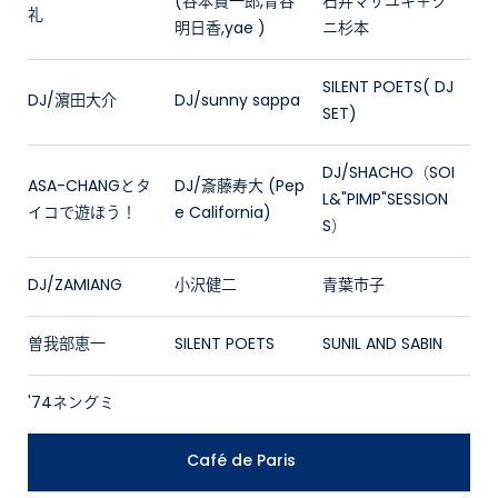
(谷本賢一郎,青谷
石井マサユキ＋ク
礼
明日香,yae )
ニ杉本
SILENT POETS( DJ
DJ/濵田大介
DJ/sunny sappa
SET)
DJ/SHACHO（SOI
ASA-CHANGとタ
DJ/斎藤寿大 (Pep
L&"PIMP"SESSION
イコで遊ぼう！
e California)
S）
DJ/ZAMIANG
小沢健二
青葉市子
曽我部恵一
SILENT POETS
SUNIL AND SABIN
'74ネングミ
Café de Paris