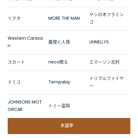
ヤシの木フラミン
リクオ
MORE THE MAN
ゴ
Western Carava
義理と人情
UHNELLYS
n
スカート
neco眠る
エマーソン北村
トリプルファイヤ
ドミコ
Tempalay
ー
JOHNSONS MOT
トミー富岡
ORCAR
木道亭