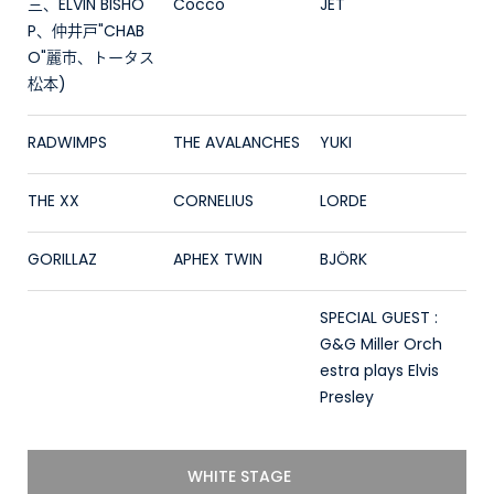
三、ELVIN BISHO
Cocco
JET
P、仲井戸"CHAB
O"麗市、トータス
松本)
RADWIMPS
THE AVALANCHES
YUKI
THE XX
CORNELIUS
LORDE
GORILLAZ
APHEX TWIN
BJÖRK
SPECIAL GUEST :
G&G Miller Orch
estra plays Elvis
Presley
WHITE STAGE