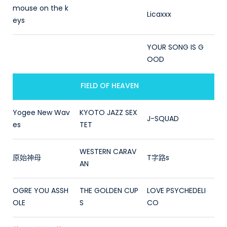
mouse on the k
Licaxxx
eys
YOUR SONG IS G
OOD
FIELD OF HEAVEN
Yogee New Wav
KYOTO JAZZ SEX
J-SQUAD
es
TET
WESTERN CARAV
原始神母
T字路s
AN
OGRE YOU ASSH
THE GOLDEN CUP
LOVE PSYCHEDELI
OLE
S
CO