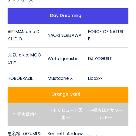
チャッカーズ
Day Dreaming
ARTMAN a.k.a DJ
FORCE OF NATUR
NAOKI SERIZAWA
K.U.D.O.
E
JUZU a.k.a. MOO
Wata Igarashi
DJ YOGURT
CHY
HOBOBRAZIL
Mustache X
Licaxxx
Orange Café
～トリビュート天
～鳴るほどザワー
～ザ★音頭～
国～
ルド～
悪名桜（AZUMI＆
Kenneth Andrew