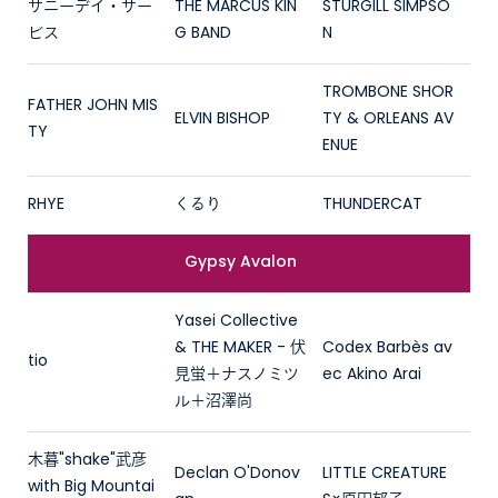
サニーデイ・サー
THE MARCUS KIN
STURGILL SIMPSO
ビス
G BAND
N
TROMBONE SHOR
FATHER JOHN MIS
ELVIN BISHOP
TY & ORLEANS AV
TY
ENUE
RHYE
くるり
THUNDERCAT
Gypsy Avalon
Yasei Collective
& THE MAKER - 伏
Codex Barbès av
tio
見蛍＋ナスノミツ
ec Akino Arai
ル＋沼澤尚
木暮"shake"武彦
Declan O'Donov
LITTLE CREATURE
with Big Mountai