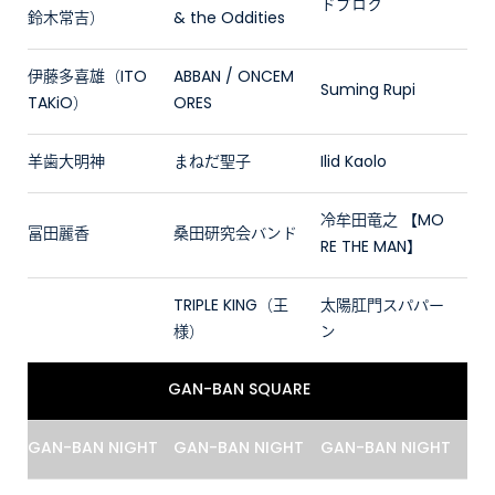
ドブロク
鈴木常吉）
& the Oddities
伊藤多喜雄（ITO
ABBAN / ONCEM
Suming Rupi
TAKiO）
ORES
羊歯大明神
まねだ聖子
Ilid Kaolo
冷牟田竜之 【MO
冨田麗香
桑田研究会バンド
RE THE MAN】
TRIPLE KING（王
太陽肛門スパパー
様）
ン
GAN-BAN SQUARE
GAN-BAN NIGHT
GAN-BAN NIGHT
GAN-BAN NIGHT