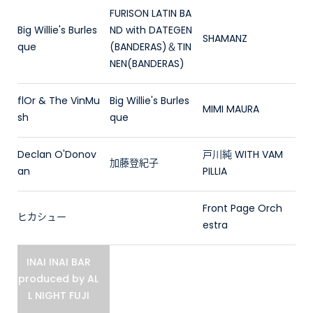
FURISON LATIN BA
Big Willie's Burles
ND with DATEGEN
SHAMANZ
que
(BANDERAS)＆TIN
NEN(BANDERAS)
flOr & The VinMu
Big Willie's Burles
MIMI MAURA
sh
que
Declan O'Donov
戸川純 WITH VAM
加藤登紀子
an
PILLIA
Front Page Orch
ヒカシュー
estra
INAI INAI BAR
produced by AL
L NIGHT FUJI