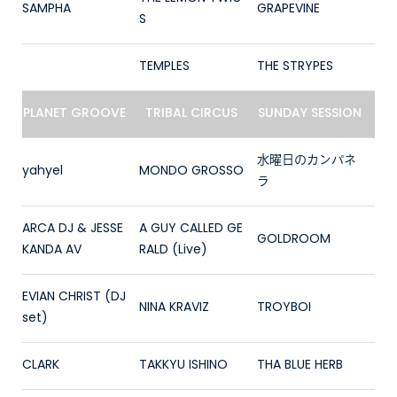
SAMPHA
GRAPEVINE
S
TEMPLES
THE STRYPES
PLANET GROOVE
TRIBAL CIRCUS
SUNDAY SESSION
水曜日のカンパネ
yahyel
MONDO GROSSO
ラ
ARCA DJ & JESSE
A GUY CALLED GE
GOLDROOM
KANDA AV
RALD (Live)
EVIAN CHRIST (DJ
NINA KRAVIZ
TROYBOI
set)
CLARK
TAKKYU ISHINO
THA BLUE HERB