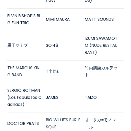
ndy)
DS)
ELVIN BISHOP'S BI
MIMI MAURA
MATT SOUNDS
G FUN TRIO
IZUMI SAWAMOT
黒田マナブ
SOI48
O (NUDE RESTAU
RANT)
THE MARCUS KIN
竹内朋康カルテッ
T字路s
G BAND
ト
SERGIO ROTMAN
(Los Fabulosos C
JAMES
TAIZO
adillacs)
BIG WILLIE'S BURLE
オーサカ=モノレ
DOCTOR PRATS
SQUE
ール