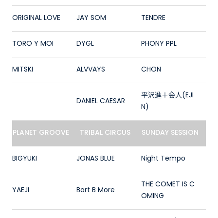
ORIGINAL LOVE
JAY SOM
TENDRE
TORO Y MOI
DYGL
PHONY PPL
MITSKI
ALVVAYS
CHON
平沢進＋会人(EJI
DANIEL CAESAR
N)
PLANET GROOVE
TRIBAL CIRCUS
SUNDAY SESSION
BIGYUKI
JONAS BLUE
Night Tempo
THE COMET IS C
YAEJI
Bart B More
OMING