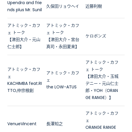
Upendra and frie
久保田リョウヘイ
近藤利樹
nds plus Mr. Sunil
アトミック・カフ
アトミック・カフ
ェ トーク
ェ トーク
ケロポンズ
【津田大介・元山
【津田大介・宮台
仁士郎】
真司・永田夏来】
アトミック・カフ
アトミック・カフ
ェ トーク
アトミック・カフ
ェ
【津田大介・玉城
ェ
KACHIMBA feat.RI
デニー・元山仁士
the LOW-ATUS
TTO,仲宗根創
郎・YOH（ORAN
GE RANGE）】
アトミック・カフ
ェ
VenueVincent
長澤知之
ORANGE RANGE