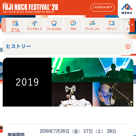
LANGUAGE
JULY 24 FRI 25 SAT 26 SUN
NAEBA SKI RESORT
MENU
タイム
エリアガイド
フェスごはん
FAQ
アーティスト
チケット
アクセス
テーブル
ヒストリー
2019年7月26日（金） 27日（土） 28日
開催期間