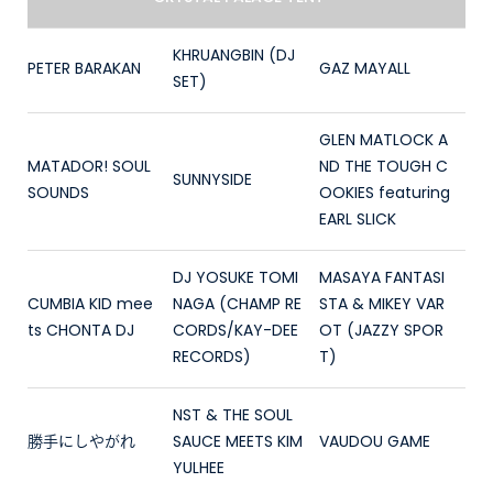
KHRUANGBIN (DJ
PETER BARAKAN
GAZ MAYALL
SET)
GLEN MATLOCK A
MATADOR! SOUL
ND THE TOUGH C
SUNNYSIDE
SOUNDS
OOKIES featuring
EARL SLICK
DJ YOSUKE TOMI
MASAYA FANTASI
CUMBIA KID mee
NAGA (CHAMP RE
STA & MIKEY VAR
ts CHONTA DJ
CORDS/KAY-DEE
OT (JAZZY SPOR
RECORDS)
T)
NST & THE SOUL
勝手にしやがれ
SAUCE MEETS KIM
VAUDOU GAME
YULHEE