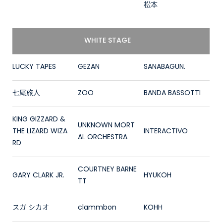
松本
WHITE STAGE
LUCKY TAPES
GEZAN
SANABAGUN.
七尾旅人
ZOO
BANDA BASSOTTI
KING GIZZARD &
UNKNOWN MORT
THE LIZARD WIZA
INTERACTIVO
AL ORCHESTRA
RD
COURTNEY BARNE
GARY CLARK JR.
HYUKOH
TT
スガ シカオ
clammbon
KOHH