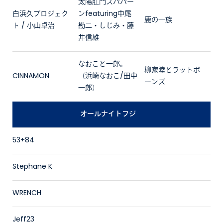
太陽肛門スパパー
白浜久プロジェク
ンfeaturing中尾
鹿の一族
ト / 小山卓治
勘二・しじみ・藤
井信雄
なおこと一郎。
柳家睦とラットボ
CINNAMON
（浜崎なおこ/田中
ーンズ
一郎）
オールナイトフジ
53+84
Stephane K
WRENCH
Jeff23