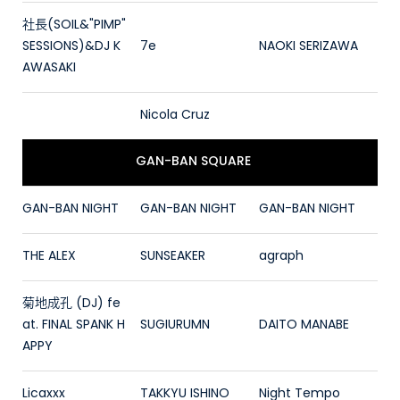
社長(SOIL&"PIMP"
SESSIONS)&DJ K
7e
NAOKI SERIZAWA
AWASAKI
Nicola Cruz
GAN-BAN SQUARE
GAN-BAN NIGHT
GAN-BAN NIGHT
GAN-BAN NIGHT
THE ALEX
SUNSEAKER
agraph
菊地成孔 (DJ) fe
at. FINAL SPANK H
SUGIURUMN
DAITO MANABE
APPY
Licaxxx
TAKKYU ISHINO
Night Tempo