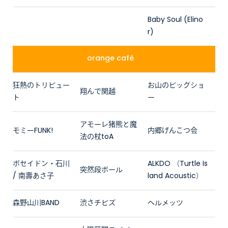
Baby Soul (Elino
r)
orange café
狂熱のトリビュー
お山のビッグショ
翔んで関越
ト
ー
アモーレ猪熊と魔
モミーFUNK!
内郷げんこつ会
法の杖toA
ポセイドン・石川
ALKDO （Turtle Is
突然段ボール
/ 南壽あさ子
land Acoustic）
森野山川BAND
渋さチビズ
ヘルメッツ