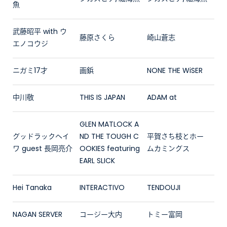
魚
武藤昭平 with ウ
藤原さくら
崎山蒼志
エノコウジ
ニガミ17才
画鋲
NONE THE WiSER
中川敬
THIS IS JAPAN
ADAM at
GLEN MATLOCK A
グッドラックヘイ
ND THE TOUGH C
平賀さち枝とホー
ワ guest 長岡亮介
OOKIES featuring
ムカミングス
EARL SLICK
Hei Tanaka
INTERACTIVO
TENDOUJI
NAGAN SERVER
コージー大内
トミー富岡