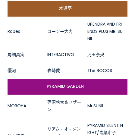
木道亭
UPENDRA AND FRI
Ropes
コージー大内
ENDS PLUS MR. SU
NIL
角銅真実
INTERACTIVO
児玉奈央
優河
岩崎愛
The BOCOS
PYRAMID GARDEN
蓮沼執太＆ユザー
MOROHA
Mr.SUNIL
ン
PYRAMID SILENT N
リアム・オ・メン
IGHT/青葉市子