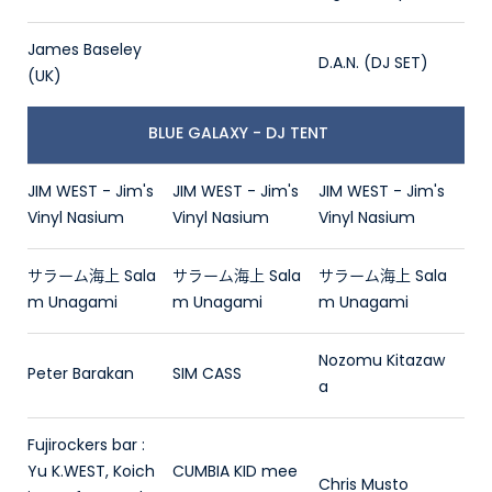
James Baseley
D.A.N. (DJ SET)
(UK)
BLUE GALAXY - DJ TENT
JIM WEST - Jim's
JIM WEST - Jim's
JIM WEST - Jim's
Vinyl Nasium
Vinyl Nasium
Vinyl Nasium
サラーム海上 Sala
サラーム海上 Sala
サラーム海上 Sala
m Unagami
m Unagami
m Unagami
Nozomu Kitazaw
Peter Barakan
SIM CASS
a
Fujirockers bar :
Yu K.WEST, Koich
CUMBIA KID mee
Chris Musto