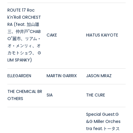
ROUTE 17 Roc
k'n'Roll ORCHEST
RA (feat. 加山雄
三、仲井戸"CHAB
CAKE
HIATUS KAIYOTE
O"麗市、リアム・
オ・メンリィ、オ
カモトショウ、 G
LIM SPANKY)
ELLEGARDEN
MARTIN GARRIX
JASON MRAZ
THE CHEMICAL BR
SIA
THE CURE
OTHERS
Special Guest:G
&G Miller Orches
tra feat.トータス