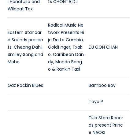
i Hanafusa and
ts CHONTA DJ
Wildcat Tex
Radical Music Ne
Eastern Standar
twork Presents Hi
d Sounds presen
jo De La Cumbia,
ts, Cheong Dahl,
Goldfinger, Txak
DJ GON CHAN
Smiley Song and
o, Carribean Dan
Moho
dy, Mondo Bong
o & Rankin Taxi
Gaz Rockin Blues
Bamboo Boy
Toyo P
Dub Store Recor
ds present Princ
e NAOKI