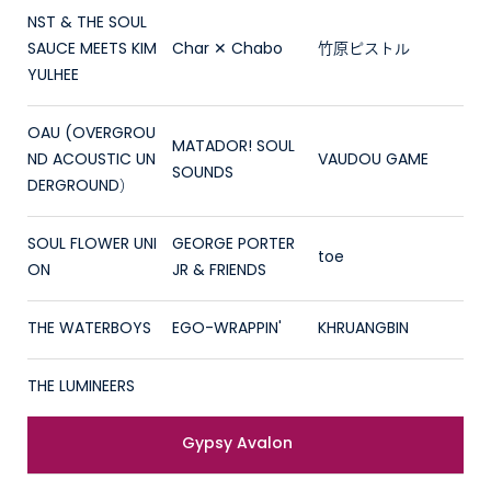
NST & THE SOUL
SAUCE MEETS KIM
Char ✕ Chabo
竹原ピストル
YULHEE
OAU (OVERGROU
MATADOR! SOUL
ND ACOUSTIC UN
VAUDOU GAME
SOUNDS
DERGROUND）
SOUL FLOWER UNI
GEORGE PORTER
toe
ON
JR & FRIENDS
THE WATERBOYS
EGO-WRAPPIN'
KHRUANGBIN
THE LUMINEERS
Gypsy Avalon