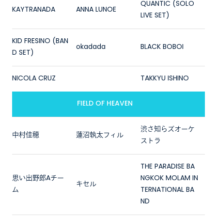
QUANTIC (SOLO
KAYTRANADA
ANNA LUNOE
LIVE SET)
KID FRESINO (BAN
okadada
BLACK BOBOI
D SET)
NICOLA CRUZ
TAKKYU ISHINO
FIELD OF HEAVEN
渋さ知らズオーケ
中村佳穂
蓮沼執太フィル
ストラ
THE PARADISE BA
思い出野郎Aチー
NGKOK MOLAM IN
キセル
ム
TERNATIONAL BA
ND