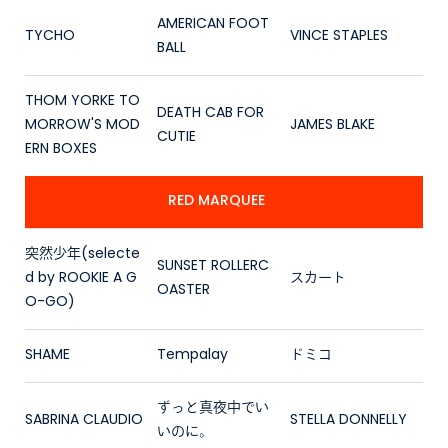
AMERICAN FOOT
TYCHO
VINCE STAPLES
BALL
THOM YORKE TO
DEATH CAB FOR
MORROW'S MOD
JAMES BLAKE
CUTIE
ERN BOXES
RED MARQUEE
突然少年(selecte
SUNSET ROLLERC
d by ROOKIE A G
スカート
OASTER
O-GO)
SHAME
Tempalay
ドミコ
ずっと真夜中でい
SABRINA CLAUDIO
STELLA DONNELLY
いのに。