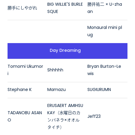
BIG WILLIE'S BURLE
勝井祐二 × U-zha
勝手にしやがれ
SQUE
an
Monaural mini pl
ug
Day Dreaming
Tomomi Ukumor
Bryan Burton-Le
Shhhhh
i
wis
Stephane K
Mamazu
SUGIURUMN
ERUSAERT AMIHSU
TADANOBU ASAN
KAY（水曜日のカ
Jeff23
O
ンパネラ×オオル
タイチ）