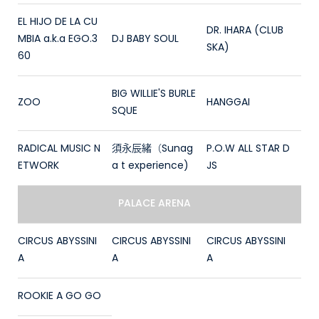
EL HIJO DE LA CU
DR. IHARA (CLUB
MBIA a.k.a EGO.3
DJ BABY SOUL
SKA)
60
BIG WILLIE'S BURLE
ZOO
HANGGAI
SQUE
RADICAL MUSIC N
須永辰緒（Sunag
P.O.W ALL STAR D
ETWORK
a t experience)
JS
PALACE ARENA
CIRCUS ABYSSINI
CIRCUS ABYSSINI
CIRCUS ABYSSINI
A
A
A
ROOKIE A GO GO