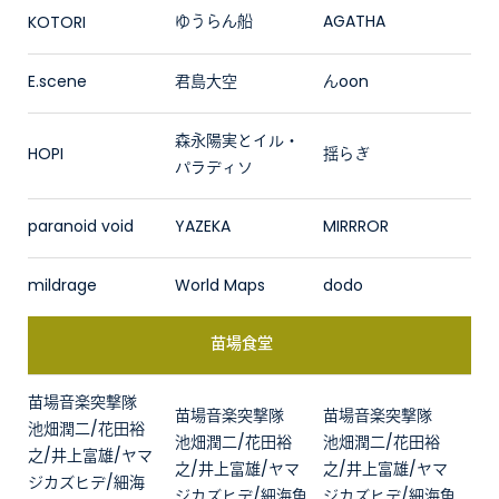
ゆうらん船
AGATHA
KOTORI
E.scene
君島大空
んoon
森永陽実とイル・
HOPI
揺らぎ
パラディソ
paranoid void
YAZEKA
MIRRROR
mildrage
World Maps
dodo
苗場食堂
苗場音楽突撃隊
苗場音楽突撃隊
苗場音楽突撃隊
池畑潤二/花田裕
池畑潤二/花田裕
池畑潤二/花田裕
之/井上富雄/ヤマ
之/井上富雄/ヤマ
之/井上富雄/ヤマ
ジカズヒデ/細海
ジカズヒデ/細海魚
ジカズヒデ/細海魚